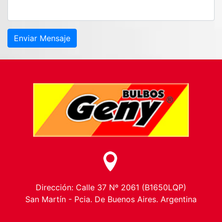
Enviar Mensaje
Dirección: Calle 37 Nº 2061 (B1650LQP)
San Martín - Pcia. De Buenos Aires. Argentina