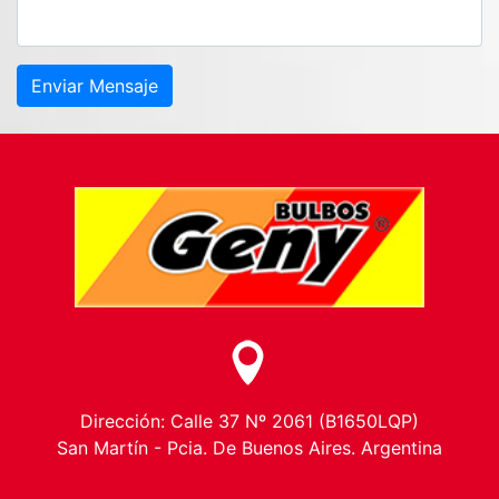
Enviar Mensaje
Dirección: Calle 37 Nº 2061 (B1650LQP)
San Martín - Pcia. De Buenos Aires. Argentina