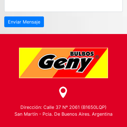
Enviar Mensaje
Dirección: Calle 37 Nº 2061 (B1650LQP)
San Martín - Pcia. De Buenos Aires. Argentina