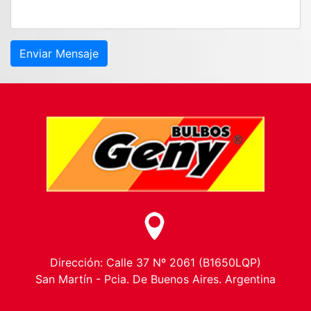
Enviar Mensaje
Dirección: Calle 37 Nº 2061 (B1650LQP)
San Martín - Pcia. De Buenos Aires. Argentina