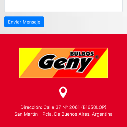
Enviar Mensaje
Dirección: Calle 37 Nº 2061 (B1650LQP)
San Martín - Pcia. De Buenos Aires. Argentina