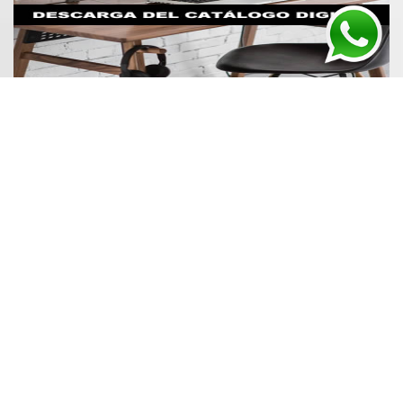
BULBOS GENY fue fundada en 1995, con el fin de
brindar una alternativa de calidad al mercado de la
reposición de sensores e interruptores para vehículos