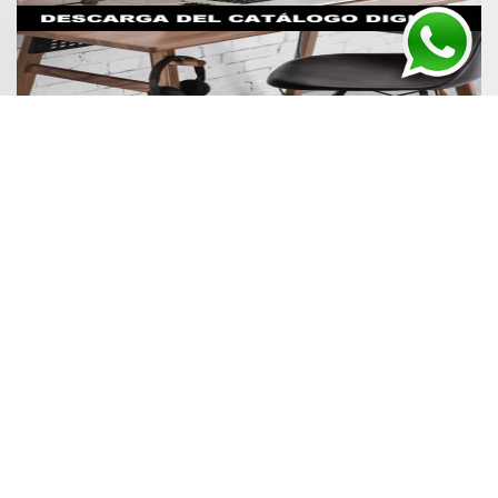
BULBOS GENY fue fundada en 1995, con el fin de
brindar una alternativa de calidad al mercado de la
reposición de sensores e interruptores para vehículos