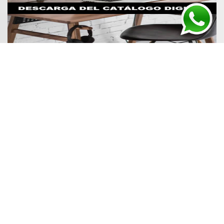
BULBOS GENY fue fundada en 1995, con el fin de
brindar una alternativa de calidad al mercado de la
reposición de sensores e interruptores para vehículos