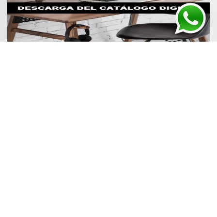
BULBOS GENY fue fundada en 1995, con el fin de
brindar una alternativa de calidad al mercado de la
reposición de sensores e interruptores para vehículos