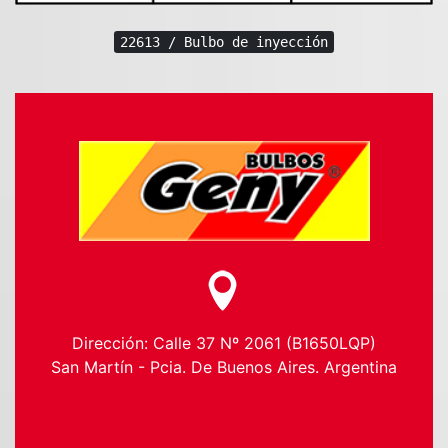
22613 / Bulbo de inyección
Dirección: Calle 37 Nº 2061 (B1650LQP)
San Martín - Pcia. De Buenos Aires. Argentina