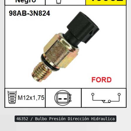
46352 / Bulbo Presión Dirección Hidraulica