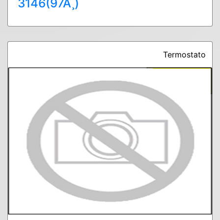
3146(97Ã¸)
Termostato