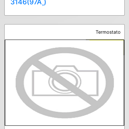
3146(97Ã¸)
Termostato