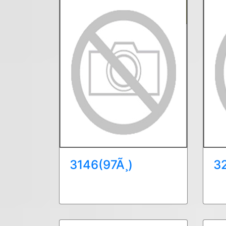
3146(97Ã¸)
3