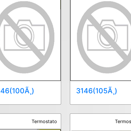
146(100Ã¸)
3146(105Ã¸)
Termostato
Termos