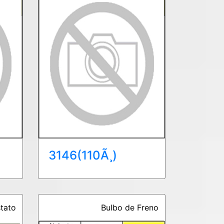
3146(110Ã¸)
tato
Bulbo de Freno