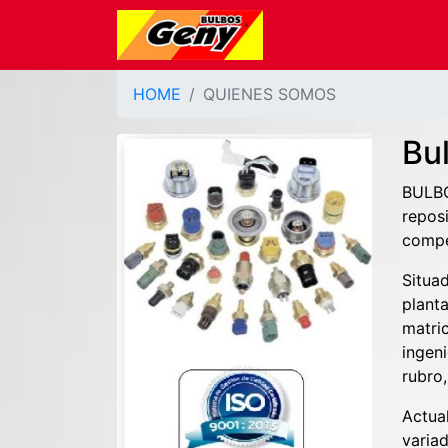
HOME
QUIENES SOMOS
Bu
BULBO
repos
compe
Situad
plant
matri
ingen
rubro
Actua
varia