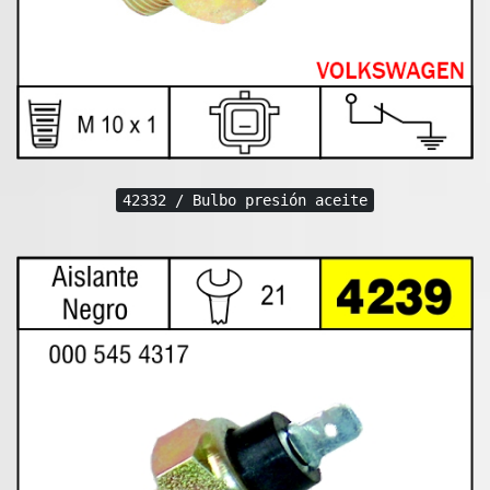
42332 / Bulbo presión aceite