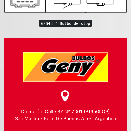
62648 / Bulbo de stop
Dirección: Calle 37 Nº 2061 (B1650LQP)
San Martín - Pcia. De Buenos Aires. Argentina